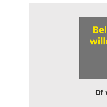
Bel
wil
Of 