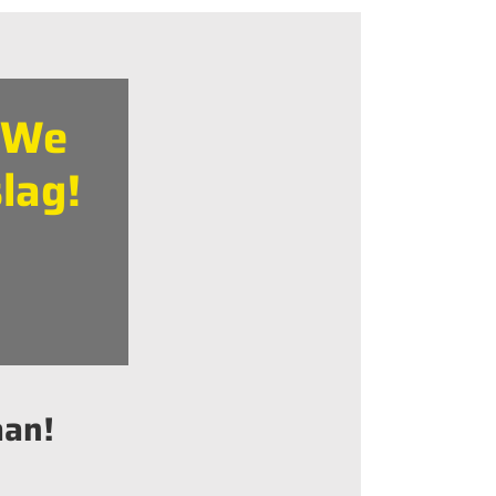
. We
lag!
aan!