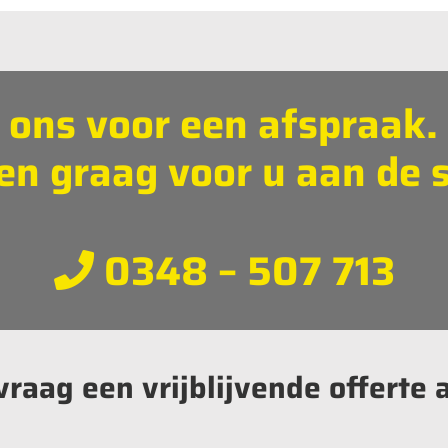
 ons voor een afspraak
len graag voor u aan de s
0348 – 507 713
vraag een vrijblijvende offerte 