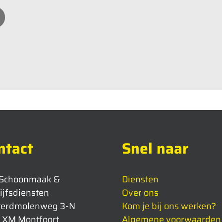
ntact
Snel naar
 Schoonmaak &
Diensten
ijfsdiensten
Over ons
terdmolenweg 3-N
Kom je bij ons werken?
 XM Montfoort
Algemene voorwaarden