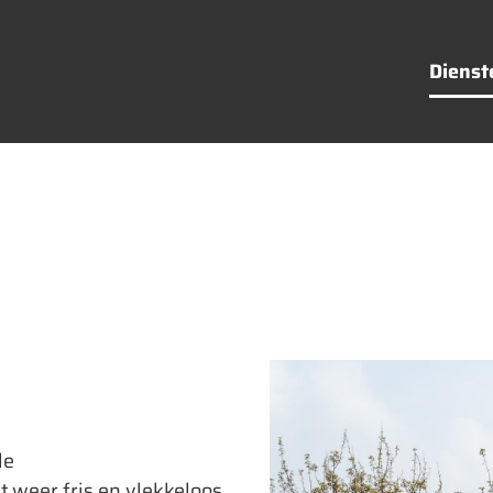
Dienst
le
t weer fris en vlekkeloos