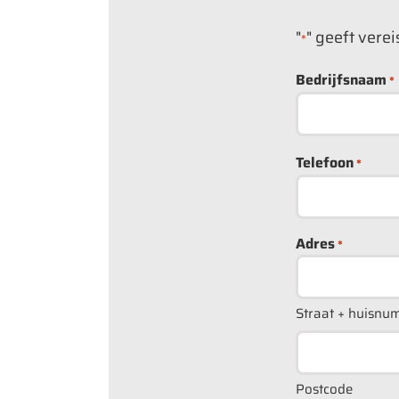
"
" geeft vere
*
Bedrijfsnaam
*
Telefoon
*
Adres
*
Straat + huisnu
Postcode