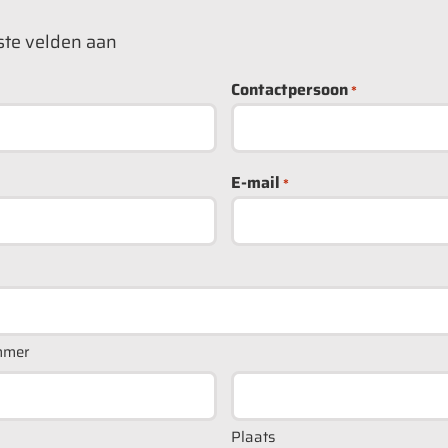
iste velden aan
Contactpersoon
*
E-mail
*
mmer
Plaats