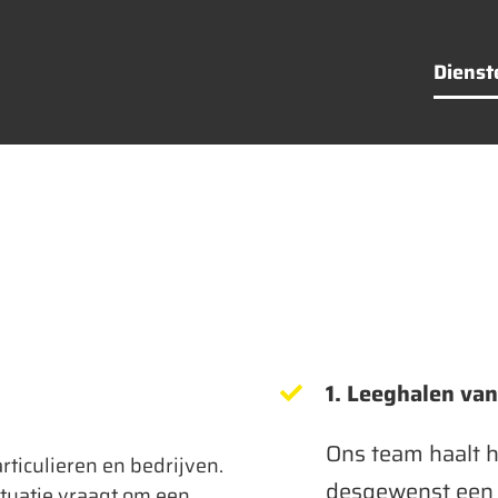
Dienst
1. Leeghalen va
Ons team haalt he
ticulieren en bedrijven.
desgewenst een
atie vraagt ​​om een ​​