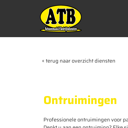
Ga
naar
inhoud
« terug naar overzicht diensten
Ontruimingen
Professionele ontruimingen voor par
Denkt u aan een ontruiming? Elke situ