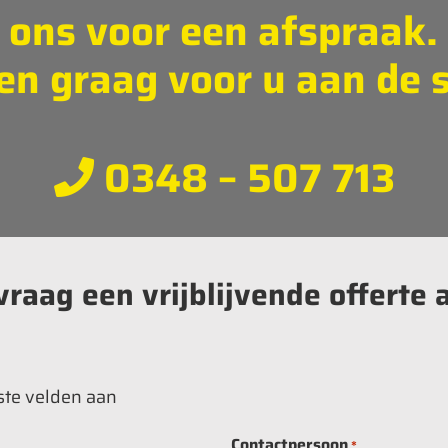
 ons voor een afspraak
len graag voor u aan de s
0348 – 507 713
vraag een vrijblijvende offerte 
iste velden aan
Contactpersoon
*