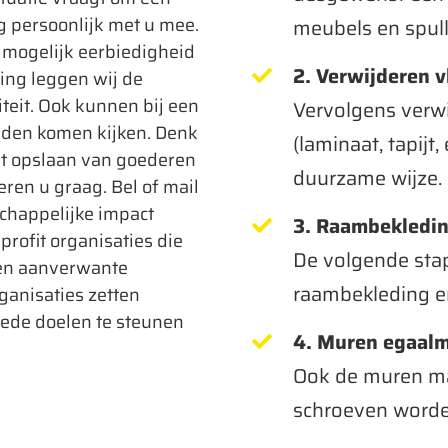
 persoonlijk met u mee.
meubels en spull
t mogelijk eerbiedigheid
2. Verwijderen 
ming leggen wij de
teit. Ook kunnen bij een
Vervolgens verwi
eden komen kijken. Denk
(laminaat, tapijt,
t opslaan van goederen
duurzame wijze.
eren u graag. Bel of mail
schappelijke impact
3. Raambekleding
rofit organisaties die
De volgende stap
 en aanverwante
raambekleding en
anisaties zetten
oede doelen te steunen
4. Muren egaal
Ook de muren make
schroeven worden