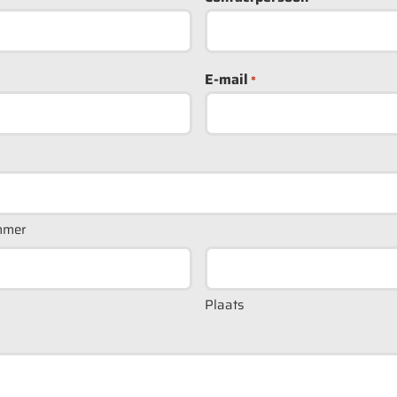
E-mail
*
mmer
Plaats