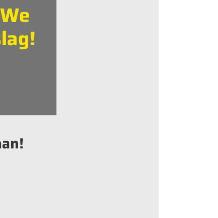
. We
lag!
aan!