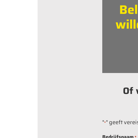
Bel
wil
Of 
"
" geeft vere
*
Bedrijfsnaam
*