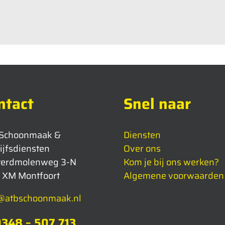
ntact
Snel naar
 Schoonmaak &
Diensten
ijfsdiensten
Over ons
terdmolenweg 3-N
Kom je bij ons werken?
 XM Montfoort
Algemene voorwaarden
@atbschoonmaak.nl
348 – 507 713