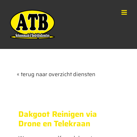
Ga
naar
inhoud
« terug naar overzicht diensten
Dakgoot Reinigen via
Drone en Telekraan